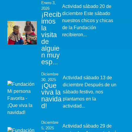
Enero 3,
Actividad sábado 20 de
2026
¡Recib
diciembre Este sábado
imos
nuestros chicos y chicas
la
de la Fundación
visita
recibieron...
de
alguie
n muy
esp...
Diciembre
Actividad sábado 13 de
30, 2025
¡Que
diciembre Después de un
viva la
sábado festivo, nos
navida
plantamos en la
d!
actividad...
Diciembre
Actividad sábado 29 de
5, 2025