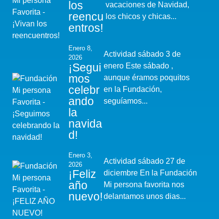
los
vacaciones de Navidad,
reencu
los chicos y chicas...
entros!
Enero 8,
Actividad sábado 3 de
2026
¡Segui
enero Este sábado ,
mos
aunque éramos poquitos
celebr
en la Fundación,
ando
seguíamos...
la
navida
d!
Enero 3,
Actividad sábado 27 de
2026
¡Feliz
diciembre En la Fundación
año
Mi persona favorita nos
nuevo!
delantamos unos dias...