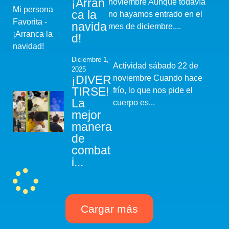
¡Arran
noviembre Aunque todavía
ca la
no hayamos entrado en el
navida
mes de diciembre,...
d!
Diciembre 1,
Actividad sábado 22 de
2025
¡DIVER
noviembre Cuando hace
TIRSE!
frío, lo que nos pide el
La
cuerpo es...
mejor
manera
de
combat
i...
Cargar más