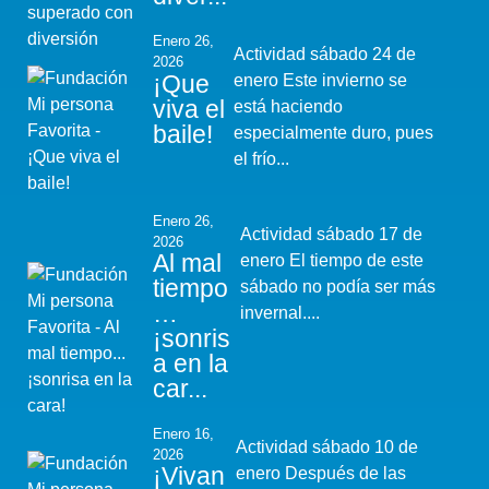
Enero 26,
Actividad sábado 24 de
2026
¡Que
enero Este invierno se
viva el
está haciendo
baile!
especialmente duro, pues
el frío...
Enero 26,
Actividad sábado 17 de
2026
Al mal
enero El tiempo de este
tiempo
sábado no podía ser más
…
invernal....
¡sonris
a en la
car...
Enero 16,
Actividad sábado 10 de
2026
¡Vivan
enero Después de las